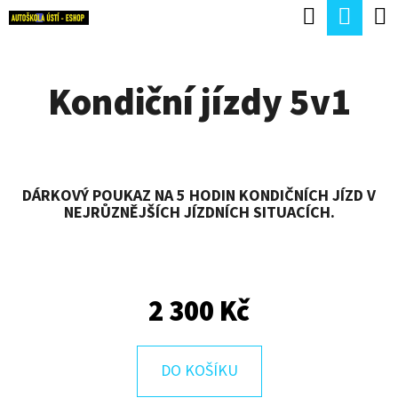
K
Hledat
Náku
Přejít
O
Zpět
Zpět
na
koší
Š
obsah
Kondiční jízdy 5v1
Í
C
K
O
P
O
DÁRKOVÝ POUKAZ NA 5 HODIN KONDIČNÍCH JÍZD V
NEJRŮZNĚJŠÍCH JÍZDNÍCH SITUACÍCH.
T
Ř
E
2 300 Kč
B
U
J
DO KOŠÍKU