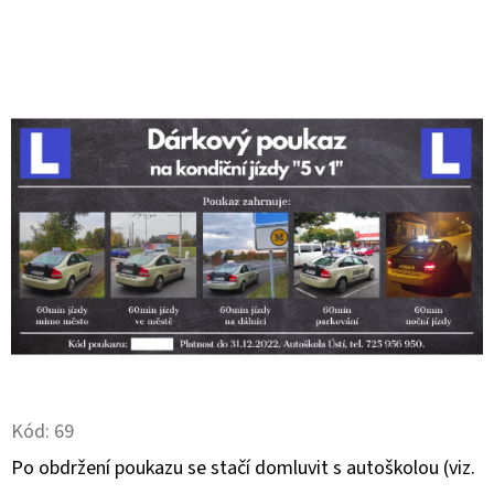
E
T
E
N
A
J
Í
T
?
HLEDAT
Kód:
69
Po obdržení poukazu se stačí domluvit s autoškolou (viz.