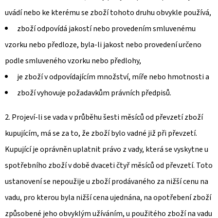
uvádí nebo ke kterému se zboží tohoto druhu obvykle používá,
zboží odpovídá jakostí nebo provedením smluvenému
vzorku nebo předloze, byla-li jakost nebo provedení určeno
podle smluveného vzorku nebo předlohy,
je zboží v odpovídajícím množství, míře nebo hmotnosti a
zboží vyhovuje požadavkům právních předpisů.
2. Projeví-li se vada v průběhu šesti měsíců od převzetí zboží
kupujícím, má se za to, že zboží bylo vadné již při převzetí.
Kupující je oprávněn uplatnit právo z vady, která se vyskytne u
spotřebního zboží v době dvaceti čtyř měsíců od převzetí. Toto
ustanovení se nepoužije u zboží prodávaného za nižší cenu na
vadu, pro kterou byla nižší cena ujednána, na opotřebení zboží
způsobené jeho obvyklým užíváním, u použitého zboží na vadu