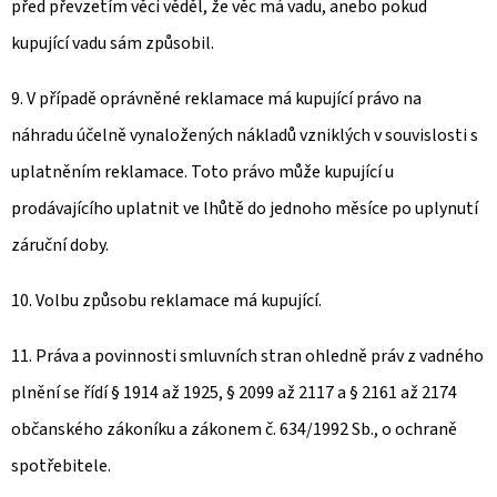
před převzetím věci věděl, že věc má vadu, anebo pokud
kupující vadu sám způsobil.
9. V případě oprávněné reklamace má kupující právo na
náhradu účelně vynaložených nákladů vzniklých v souvislosti s
uplatněním reklamace. Toto právo může kupující u
prodávajícího uplatnit ve lhůtě do jednoho měsíce po uplynutí
záruční doby.
10. Volbu způsobu reklamace má kupující.
11. Práva a povinnosti smluvních stran ohledně práv z vadného
plnění se řídí § 1914 až 1925, § 2099 až 2117 a § 2161 až 2174
občanského zákoníku a zákonem č. 634/1992 Sb., o ochraně
spotřebitele.