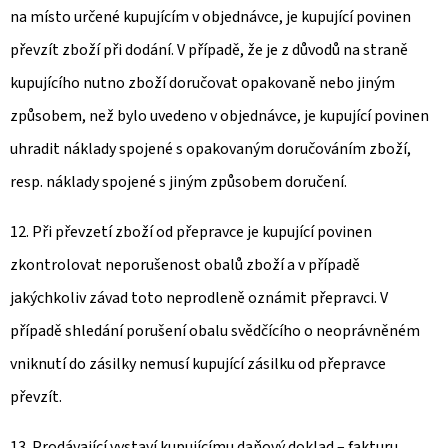
na místo určené kupujícím v objednávce, je kupující povinen
převzít zboží při dodání. V případě, že je z důvodů na straně
kupujícího nutno zboží doručovat opakovaně nebo jiným
způsobem, než bylo uvedeno v objednávce, je kupující povinen
uhradit náklady spojené s opakovaným doručováním zboží,
resp. náklady spojené s jiným způsobem doručení.
12. Při převzetí zboží od přepravce je kupující povinen
zkontrolovat neporušenost obalů zboží a v případě
jakýchkoliv závad toto neprodleně oznámit přepravci. V
případě shledání porušení obalu svědčícího o neoprávněném
vniknutí do zásilky nemusí kupující zásilku od přepravce
převzít.
13. Prodávající vystaví kupujícímu daňový doklad – fakturu.