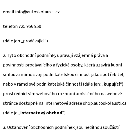
E
T
email info@autoskolausti.cz
E
telefon 725 956 950
N
A
(dále jen „prodávající“)
J
2. Tyto obchodní podmínky upravují vzájemná práva a
Í
povinnosti prodávajícího a fyzické osoby, která uzavírá kupní
T
smlouvu mimo svoji podnikatelskou činnost jako spotřebitel,
?
nebo v rámci své podnikatelské činnosti (dále jen: „
kupující
“)
prostřednictvím webového rozhraní umístěného na webové
stránce dostupné na internetové adrese shop.autoskolausti.cz
HLEDAT
(dále je „
internetový obchod
“).
3. Ustanovení obchodních podmínek jsou nedílnou součástí