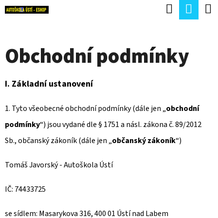
K
Hledat
Náku
Přejít
O
Zpět
Zpět
na
koší
Š
obsah
Obchodní podmínky
Í
C
K
O
I.
Základní ustanovení
P
O
1. Tyto všeobecné obchodní podmínky (dále jen „
obchodní
T
podmínky
“) jsou vydané dle § 1751 a násl. zákona č. 89/2012
Ř
Sb., občanský zákoník (dále jen „
občanský zákoník
“)
E
Tomáš Javorský - Autoškola Ústí
B
U
IČ: 74433725
J
se sídlem: Masarykova 316, 400 01 Ústí nad Labem